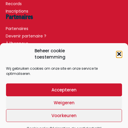
Records
Inscriptions
Partenaires
Partenaires
Devenir partenaire ?
À l’honneur
Partenaires
Beheer cookie
toestemming
Forfait VIP
Presse
Wij gebruiken cookies om onze site en onze service te
optimaliseren.
Communiqués de presse
Demandes de presse
Accepteren
Accès
Contact
Weigeren
Voorkeuren