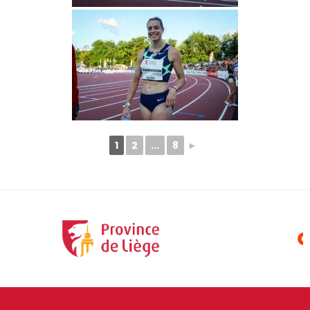
1
2
...
8
►